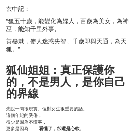
玄中記：
“狐五十歲，能變化為婦人，百歲為美女，為神
巫，能知千里外事。
善蠱魅，使人迷惑失智。千歲即與天通，為天
狐。”
狐仙姐姐：真正保護你
的，不是男人，是你自己
的界線
先說一句很現實、但對女生很重要的話。
這個年紀的受傷，
很少是因為不懂事，
更多是因為——
看懂了，卻還是心軟
。