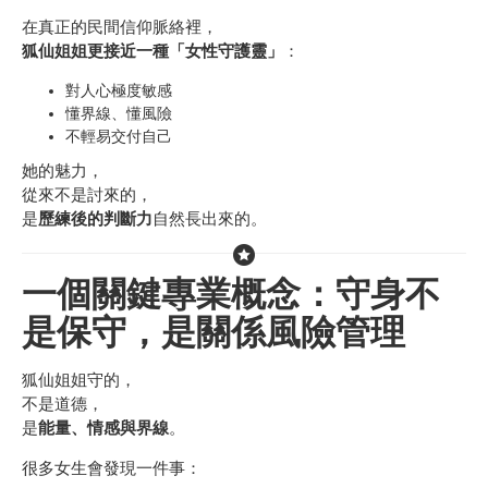
在真正的民間信仰脈絡裡，
狐仙姐姐更接近一種「女性守護靈」
：
對人心極度敏感
懂界線、懂風險
不輕易交付自己
她的魅力，
從來不是討來的，
是
歷練後的判斷力
自然長出來的。
一個關鍵專業概念：守身不
是保守，是關係風險管理
狐仙姐姐守的，
不是道德，
是
能量、情感與界線
。
很多女生會發現一件事：