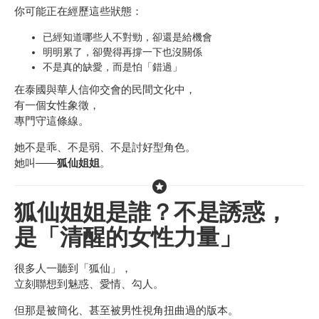
你可能正在經歷這些狀態：
已經知道哪些人不對勁，卻還是給機會
明明累了，卻覺得再撐一下也沒關係
不是真的缺愛，而是怕「錯過」
在泰國與華人信仰交會的民間文化中，
有一個女性象徵，
專門守這條線。
她不是乖、不是弱、不是討好型角色。
她叫——
狐仙姐姐
。
狐仙姐姐是誰？不是誘惑，
是「清醒的女性力量」
很多人一聽到「狐仙」，
立刻聯想到魅惑、愛情、勾人。
但那是被簡化、甚至被男性視角扭曲過的版本。