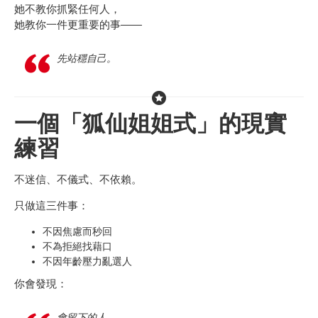
她不教你抓緊任何人，
她教你一件更重要的事——
先站穩自己。
一個「狐仙姐姐式」的現實
練習
不迷信、不儀式、不依賴。
只做這三件事：
不因焦慮而秒回
不為拒絕找藉口
不因年齡壓力亂選人
你會發現：
會留下的人，