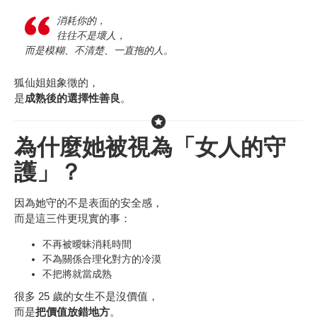
消耗你的，
往往不是壞人，
而是模糊、不清楚、一直拖的人。
狐仙姐姐象徵的，
是
成熟後的選擇性善良
。
為什麼她被視為「女人的守
護」？
因為她守的不是表面的安全感，
而是這三件更現實的事：
不再被曖昧消耗時間
不為關係合理化對方的冷漠
不把將就當成熟
很多 25 歲的女生不是沒價值，
而是
把價值放錯地方
。