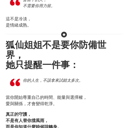
不需要你用力留。
這不是冷淡，
是情緒成熟。
狐仙姐姐不是要你防備世
界，
她只提醒一件事：
你的人生，不該拿來試錯太多次。
當你開始尊重自己的時間、能量與選擇權，
愛與關係，才會變得乾淨。
真正的守護，
不是有人替你擋風雨，
而是你知道什麼時候該轉身。