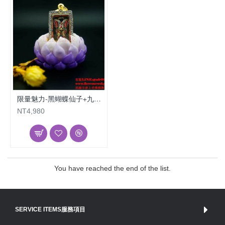
限量魅力-黑蝴蝶仙子+九尾成願狐仙 蝶牌古巴吉士奈
NT4,980
You have reached the end of the list.
SERVICE ITEMS服務項目