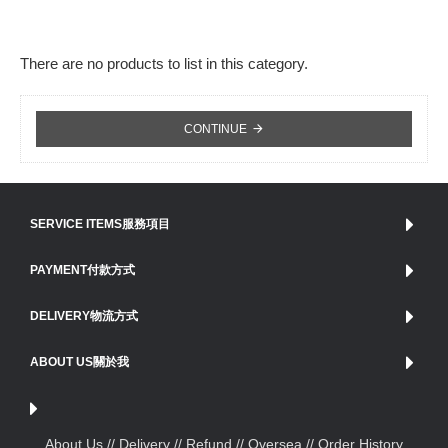
There are no products to list in this category.
CONTINUE
SERVICE ITEMS服務項目
PAYMENT付款方式
DELIVERY物流方式
ABOUT US關於我
About Us /
/ Delivery /
/ Refund /
/ Oversea /
/ Order History