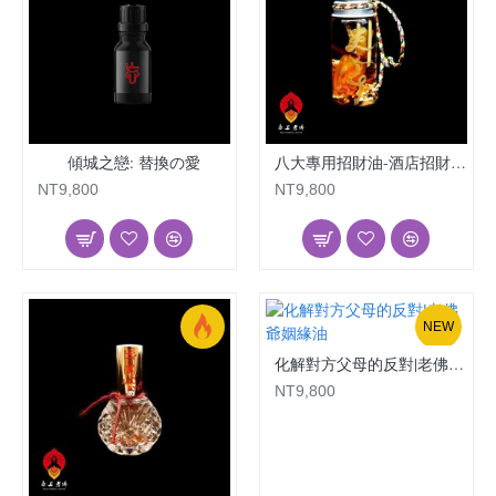
傾城之戀: 替換の愛
八大專用招財油-酒店招財|老佛爺姻緣油
NT9,800
NT9,800
NEW
化解對方父母的反對|老佛爺姻緣油
NT9,800