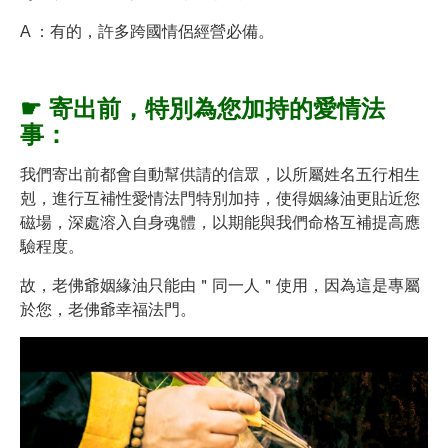
A ：有的，許多跨國情侶經營必備。
☛ 寄出前，特別為
您加持的愛情法
事：
我們寄出前都會自動幫供請的信眾，以所屬姓名五行相生
剋，進行互補性愛情法門特別加持，使得姻緣油更貼近您
磁場，深處溶入自身魂體，以期能與我們命格互補提高應
驗程度。
故，老佛爺姻緣油只能由＂同一人＂使用，因為這是專屬
於您，老佛爺幸福法門。