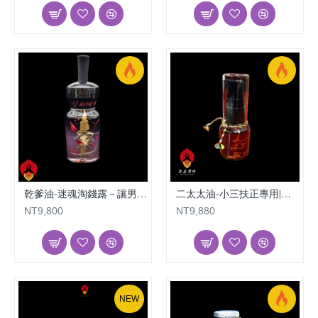
乾爹油-迷魂淘錢露－讓男人主動拿錢我們|老佛爺姻緣油
二太太油-小三扶正專用|老佛爺姻緣油
NT9,800
NT9,880
NEW