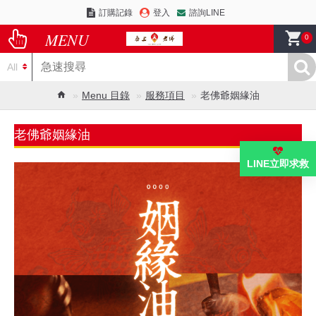
訂購記錄
登入
諮詢LINE
0
All
Menu 目錄
服務項目
老佛爺姻緣油
老佛爺姻緣油
LINE立即求救