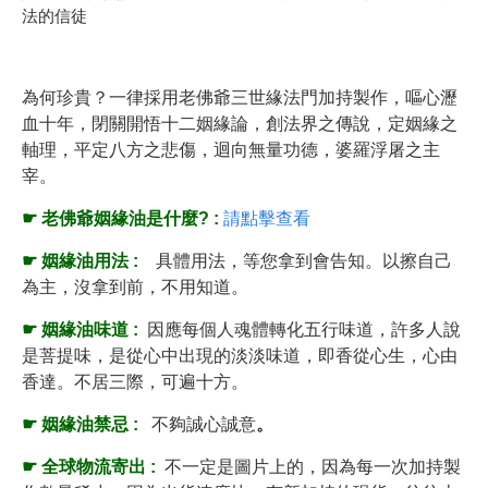
法的信徒
為何珍貴？一律採用老佛爺三世緣法門加持製作，嘔心瀝
血十年，閉關開悟十二姻緣論，創法界之傳說，定姻緣之
軸理，平定八方之悲傷，迴向無量功德，婆羅浮屠之主
宰。
☛ 老佛爺姻緣油是什麼? :
請點擊查看
☛
姻緣油
用法 :
具體用法，等您拿到會告知。以擦自己
為主，沒拿到前，不用知道。
☛
姻緣油
味道 :
因應每個人魂體轉化五行味道，許多人說
是菩提味，是從心中出現的淡淡味道，即香從心生，心由
香達。不居三際，可遍十方。
☛
姻緣油
禁忌 :
不夠誠心誠意
。
☛ 全球物流寄出 :
不一定是圖片上的，因為每一次加持製