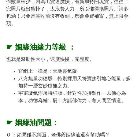
作數量稀少，因為出貨速度快，有新加持的現貨，往往上
完照片就出貨掉了，太浪費人力，所以懶得換照片。請多
包涵！只要是簽收前沒有收到，都會免費補寄，無上限金
額。
☛
姻
緣油緣力等級
：
也就是幫助性大小，速度快慢，完整度。
官網上一律是：天地靈氣版
八方無量功德版：特別採用天符寶接引地心能量，多
加持一層玄妙虛無之力。
宇宙璇氣浮屠特強版，針對性加持製作，以佛心為
本，功德為輔，窮十方諸佛偉力，創人間至情道。
☛ 姻
緣油問題：
Ｑ ：如果碰不到面，老佛爺姻緣油還有幫助嗎？