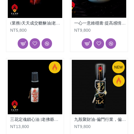
(業務)天天成交貔貅油|老佛爺招財油
一心一意維穩膏:提高感情穩定度
NT5,800
NT9,800
NEW
三花定魂鎖心油 |老佛爺姻緣油
九殷聚財油-偏門行業，偏財運
NT13,800
NT9,800