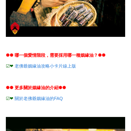
✺✺ 哪一個愛情階段，需要採用哪一種姻緣油？✺✺
☑❤
老佛爺姻緣油攻略小卡片線上版
✺✺ 更多關於姻緣油的介紹✺✺
☑❤
關於老佛爺姻緣油的FAQ