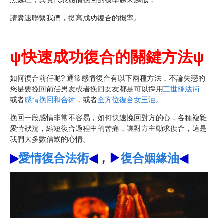
請盡速聯繫我們，提高成功復合的機率。
ψ快速成功復合的關鍵方法ψ
如何復合前任呢? 通常感情復合有以下兩種方法，不論失戀的
您是要挽回前任男友或者挽回女友都是可以採用
三世緣法術
，
或者
感情挽回和合術
，或者
全方位復合女王油
。
挽回一段感情非常不容易，如何快速挽回對方的心，各種複雜
愛情狀況，縮短復合過程中的苦痛，讓對方主動求復合，這是
我們大多數信眾的心情。
▶
愛情復合法術
◀
，
▶
復合姻緣油
◀