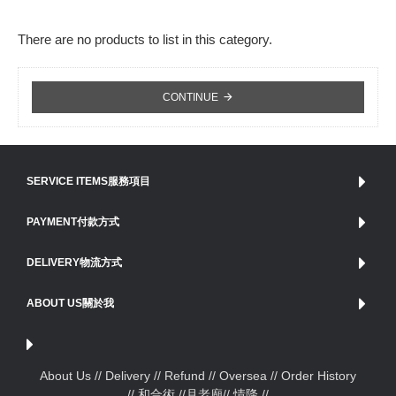
There are no products to list in this category.
CONTINUE
SERVICE ITEMS服務項目
PAYMENT付款方式
DELIVERY物流方式
ABOUT US關於我
About Us /
/ Delivery /
/ Refund /
/ Oversea /
/ Order History
// 和合術 //
月老廟
// 情降 //