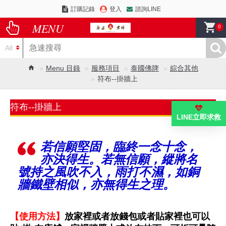
訂購記錄
登入
諮詢LINE
0
All
Menu 目錄
服務項目
泰國佛牌
綜合其他
符布--掛牆上
符布--掛牆上
LINE立即求救
若信願堅固，臨終一念十念，
亦決得生。若無信願，縱將名
號持之風吹不入，雨打不濕，如銅
牆鐵壁相似，亦無得生之理。
【使用方法】
放家裡或者放錢包
或者貼家裡也
可以