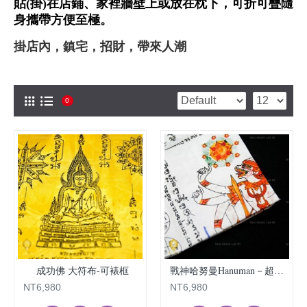
貼
(
掛
)
在店鋪、家裡牆壁上或放在枕下，可折可疊隨
身攜帶方便至極。
掛店內，鎮宅，招財，帶來人潮
0
成功佛 大符布-可裱框
戰神哈努曼Hanuman－超大符布
NT6,980
NT6,980