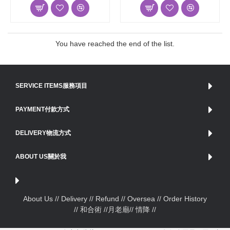
You have reached the end of the list.
SERVICE ITEMS服務項目
PAYMENT付款方式
DELIVERY物流方式
ABOUT US關於我
About Us /
/ Delivery /
/ Refund /
/ Oversea /
/ Order History
// 和合術 //
月老廟
// 情降 //