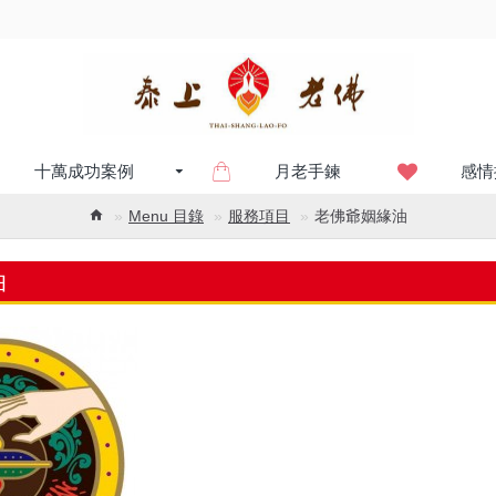
十萬成功案例
月老手鍊
感情
Menu 目錄
服務項目
老佛爺姻緣油
油