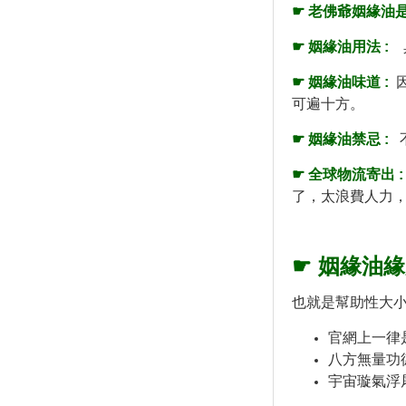
☛ 老佛爺姻緣油是
☛
姻緣油
用法 :
☛
姻緣油
味道 :
可遍十方。
☛
姻緣油
禁忌 :
☛ 全球物流寄出 :
了，太浪費人力
☛
姻
緣油緣
也就是幫助性大
官網上一律
八方無量功
宇宙璇氣浮