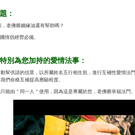
題：
面，老佛爺姻緣油還有幫助嗎？
跨國情侶經營必備。
，特別為
您加持的愛情法事：
自動幫供請的信眾，以所屬姓名五行相生剋，進行互補性愛情法
與我們命格互補提高應驗程度。
油只能由＂同一人＂使用，因為這是專屬於您，老佛爺幸福法門