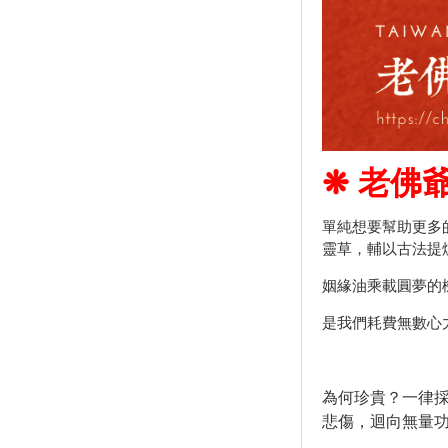
❋ 老佛爺姻
單純想要幫助更多
靈草，輔以古法提
姻緣油乘載圓夢的
是我們耗費無數心
為何珍貴？一律
悲傷，迴向無量