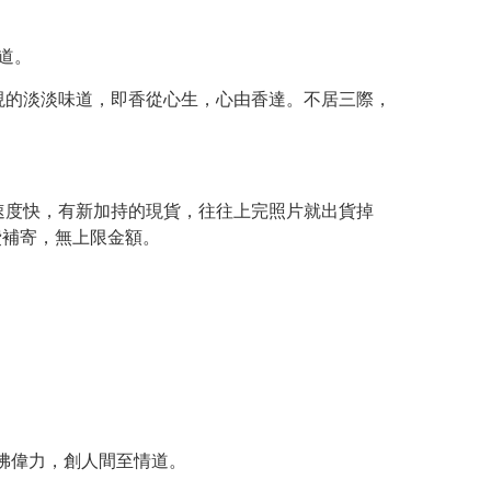
道。
現的淡淡味道，即香從心生，心由香達。不居三際，
速度快，有新加持的現貨，往往上完照片就出貨掉
費補寄，無上限金額。
。
佛偉力，創人間至情道。