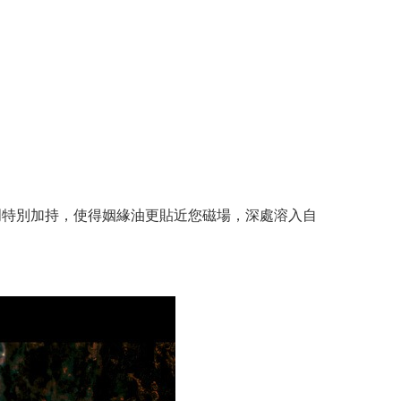
門特別加持，使得姻緣油更貼近您磁場，深處溶入自
。