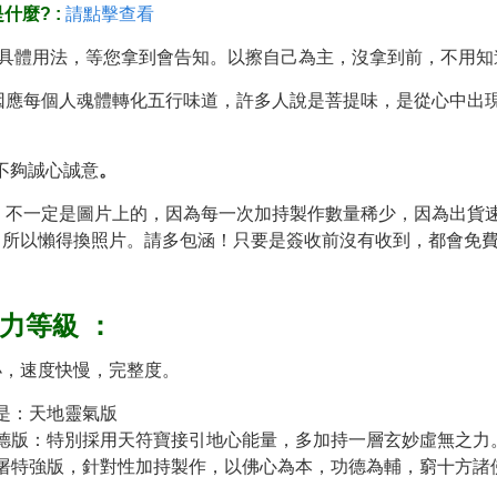
什麼? :
請點擊查看
具體用法，等您拿到會告知。以擦自己為主，沒拿到前，不用知
因應每個人魂體轉化五行味道，許多人說是菩提味，是從心中出
不夠誠心誠意
。
不一定是圖片上的，因為每一次加持製作數量稀少，因為出貨
，所以懶得換照片。請多包涵！只要是簽收前沒有收到，都會免
力等級
：
小，速度快慢，完整度。
是：天地靈氣版
德版：特別採用天符寶接引地心能量，多加持一層玄妙虛無之力
屠特強版，針對性加持製作，以佛心為本，功德為輔，窮十方諸