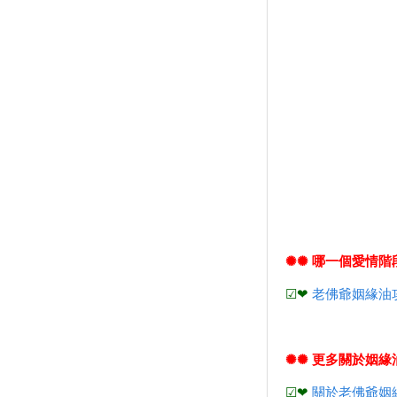
✺✺ 哪一個愛情
☑❤
老佛爺姻緣油
✺✺ 更多關於姻緣
☑❤
關於老佛爺姻