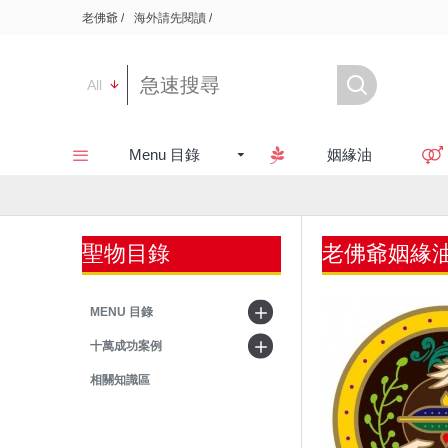
老佛爺 /
海外請先閱讀 /
All
Menu 目錄
姻緣油
聖物目錄
老佛爺姻緣
MENU 目錄
十萬成功案例
相關知識區