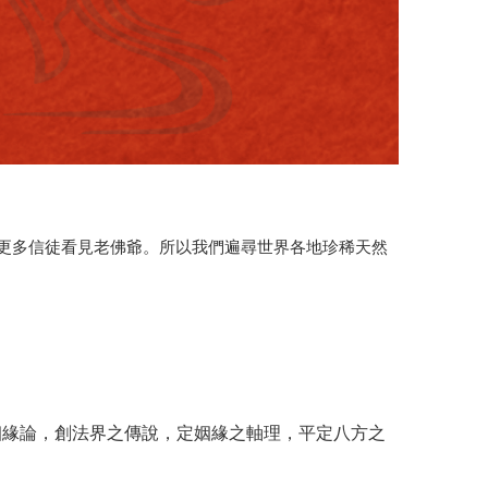
更多信徒看見老佛爺。所以我們遍尋世界各地珍稀天然
姻緣論，創法界之傳說，定姻緣之軸理，平定八方之