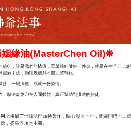
緣油(MasterChen Oil)
❋
的信徒，這是我們的情懷，單單純純做好一件事，就是在生活上，讓
煉靈氣手法，動輒幾個月才能完整轉化。
機會，一場法儀，成就一份愛情。
力，將法事烙印在人間載體，真正幫助到供法的信徒
採用老佛爺三世緣法門加持製作，嘔心瀝血十年，閉關開悟十二
功德，婆羅浮屠之主宰。