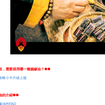
階段，需要採用哪一種姻緣油？✺✺
攻略小卡片線上版
油的介紹✺✺
緣油的FAQ