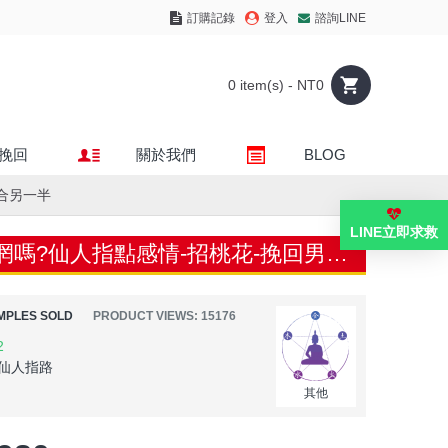
訂購記錄
登入
諮詢LINE
0 item(s) - NT0
挽回
關於我們
BLOG
合另一半
LINE立即求救
感情迷惘嗎?仙人指點感情-招桃花-挽回男友-復合另一半
MPLES SOLD
PRODUCT VIEWS: 15176
2
仙人指路
其他