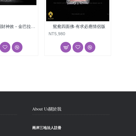
強悍求桃花招財神效－金巴拉吉－分手後復合
鴛鴦四面佛-有求必應情侶版
2
NT5,980
NT6,98
About Us關於我
兩岸三地法人註冊