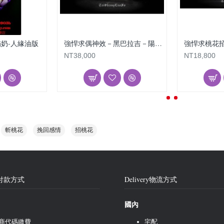
貓奶-人緣油版
強悍求偶神效－黑巴拉吉－陽具傳說
NT38,000
NT18,800
斬桃花
挽回感情
招桃花
nt付款方式
Delivery物流方式
國內
商代碼繳費
宅配