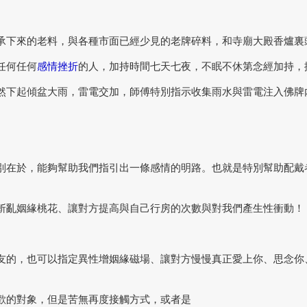
承下來的老料，與各種市面已經少見的老牌碎料，和寺廟大殿香爐裏
任何任何
感情挫折
的人，加持時間七天七夜，不眠不休第念經加持，
然下起傾盆大雨，雷電交加，師傅特別指示收集雨水與雷電注入佛牌
別在於，能夠幫助我們指引出一條感情的明路。也就是特別幫助配戴
斬亂姻緣桃花、讓對方提高與自己行房的次數與對我們產生性衝動！
友的，也可以指定異性增姻緣磁場、讓對方慢慢真正愛上你、思念你
歡的對象，但是苦無再度接觸方式，或者是