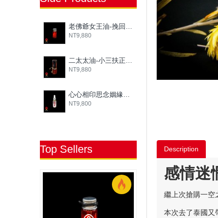
老佛爺女王油-挽回感情|老佛爺姻緣油
NT9,880
二太太油-小三扶正專用|老佛爺姻緣油
NT9,880
心心相印思念姻緣油|老佛爺姻緣油
NT9,800
Top Sellers
Description
感情迷
繼上次搶購一空
本次去了泰國又