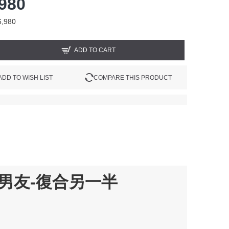
980
6,980
ADD TO CART
ADD TO WISH LIST
COMPARE THIS PRODUCT
男友-復合另一半