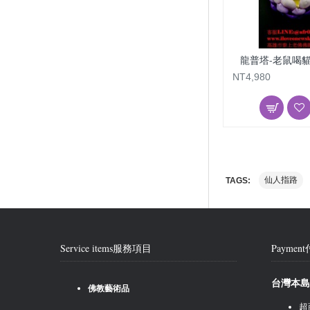
龍普塔-老鼠喝
NT4,980
仙人指路
TAGS:
Service items服務項目
Payme
台灣本島
佛教藝術品
超