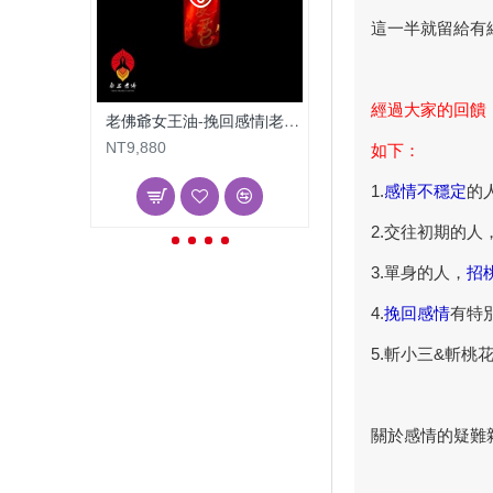
這一半就留給有
經過大家的回饋
老佛爺女王油-挽回感情|老佛爺姻緣油
NT9,880
NT9,880
如下：
1.
感情不穩定
的
2.交往初期的人
3.單身的人，
招
4.
挽回感情
有特
5.斬小三&斬桃
關於感情的疑難