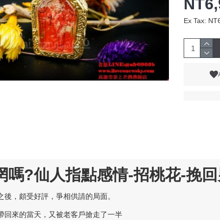
NT6,
Ex Tax: NT
惘嗎?仙人指點感情-招桃花-挽回
之後，頗受好評，爭相供請的局面。
帶回來的當天，又被老客戶搶走了一半