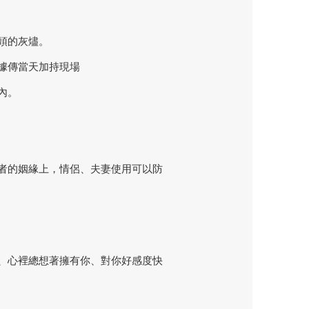
頭的灰燼。
據傳當天加持現場
內。
者的姻緣上，情侶、夫妻使用可以防
、心裡總想著擁有你、對你好感度快