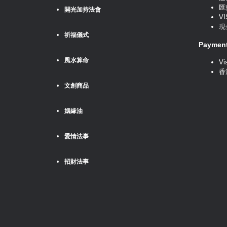
匯
開光加持法會
VI
現
祈福儀式
Payme
風水算命
Vi
香
文創商品
姻緣油
愛情法事
招財法事