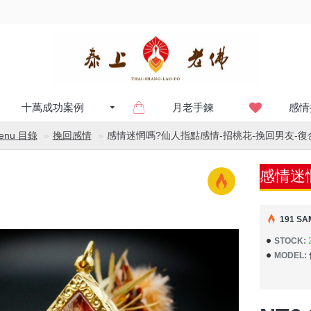
十萬成功案例
月老手鍊
感情
enu 目錄
挽回感情
感情迷惘嗎?仙人指點感情-招桃花-挽回男友-復
191 SA
STOCK:
MODEL: