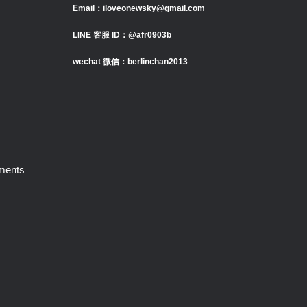
Email：iloveonewsky@gmail.com
LINE 客服 ID：@afr0903b
wechat 微信：berlinchan2013
ments