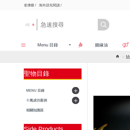
老佛爺 /
海外請先閱讀 /
All
Menu 目錄
姻緣油
M
聖物目錄
MENU 目錄
十萬成功案例
相關知識區
Side Products