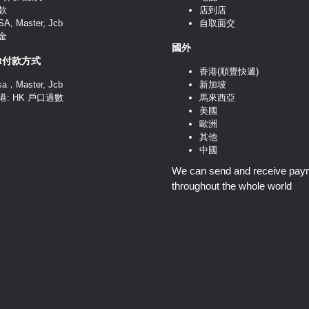
款
店到店
SA, Master, Jcb
自取面交
金
國外
nt付款方式
香港(順豐快遞)
sa，Master, Jcb
新加坡
港: HK 戶口過數
馬來西亞
美國
歐洲
其他
中國
We can send and receive pay
throughout the whole world