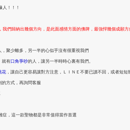
緣人！！！
，我們歸納出幾個方向，是此面感情方面的佛牌，最強悍幾個成願方
二太太油-小三扶正專用|老佛爺姻緣油
心心相印思念姻緣油|老佛爺姻緣油
三花定魂鎖心油 |老佛爺姻緣油
NT9,800
NT13,800
人，聚少離多，另一半的心似乎沒有很重視我們
，就有
口角爭吵
的人，讓另一半時時心裏有我們。
桃花
，讓自己更容易讓對方注意，ＬＩＮＥ不要已讀不回，或者短短
別的方式，再詢問客服
花
雜症，這一款聖物都是非常值得當作首選