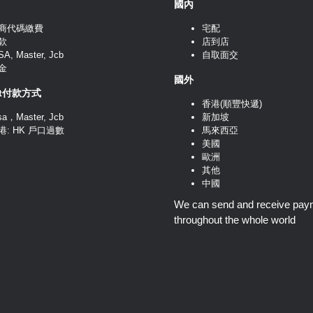
國內
商代碼繳費
宅配
款
店到店
SA, Master, Jcb
自取面交
金
國外
nt付款方式
香港(順豐快遞)
sa，Master, Jcb
新加坡
港: HK 戶口過數
馬來西亞
美國
歐洲
其他
中國
We can send and receive pay
throughout the whole world