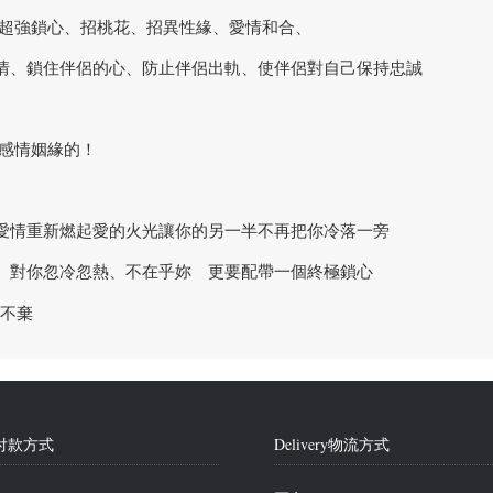
超強鎖心、招桃花、招異性緣、愛情和合、
情、鎖住伴侶的心、防止伴侶出軌、使伴侶對自己保持忠誠
 感情姻緣的！
愛情重新燃起愛的火光讓你的另一半不再把你冷落一旁
、對你忽冷忽熱、不在乎妳 更要配帶一個終極鎖心
nt付款方式
Delivery物流方式