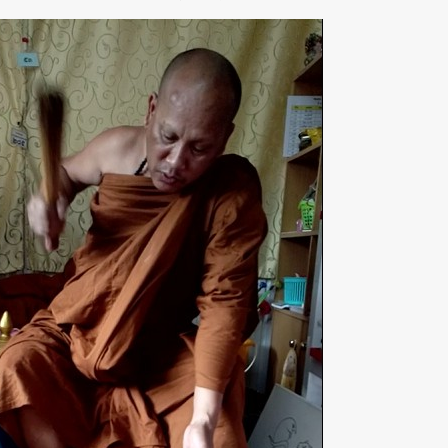
二太太油-小三扶正專用|老佛爺姻緣油
心心相印思念姻緣油|老佛爺姻緣油
三花定魂鎖心油 |老佛爺姻緣油
NT9,800
NT13,800