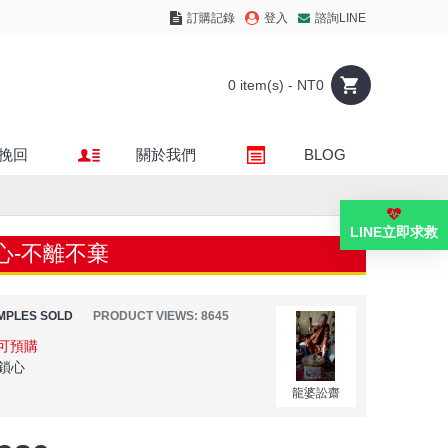
訂購記錄
登入
諮詢LINE
0 item(s) - NT0
挽回
關於我們
BLOG
LINE立即求救
心-不離不棄
MPLES SOLD
PRODUCT VIEWS: 8645
可預購
鎖心
龍婆訟齋