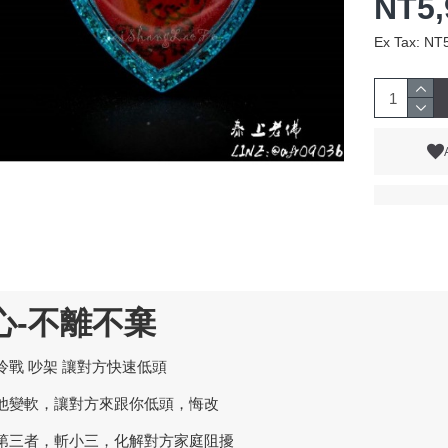
NT5,
Ex Tax: NT
心-不離不棄
冷戰 吵架 讓對方快速低頭
他變軟，讓對方來跟你低頭，悔改
第三者，斬小三，化解對方家庭阻擾