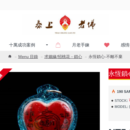
十萬成功案例
月老手鍊
感情
Menu 目錄
求姻緣/招桃花－鎖心
永恆鎖心-不離不棄
永恆鎖
購
190 SA
STOCK:
MODEL: