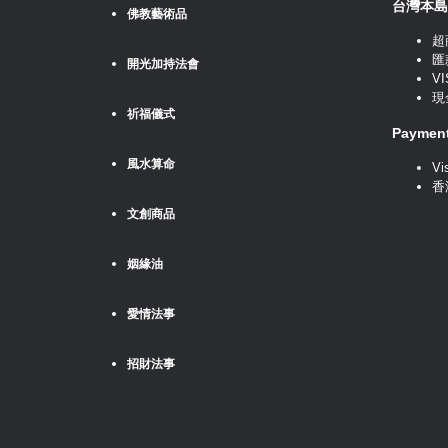
台灣本島
佛教藝術品
超
匯
開光加持法會
VI
現
祈福儀式
Payme
風水算命
Vi
香
文創商品
姻緣油
愛情法事
招財法事