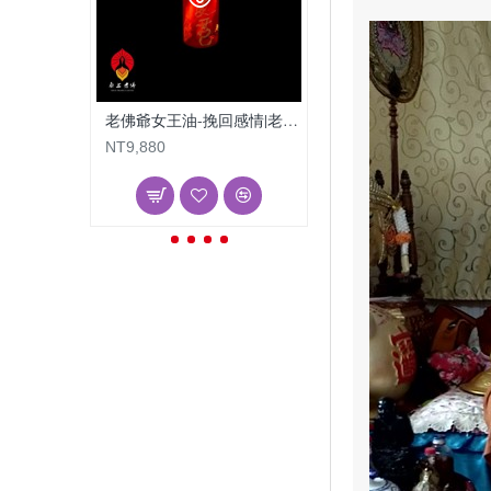
老佛爺女王油-挽回感情|老佛爺姻緣油
NT9,880
NT9,880