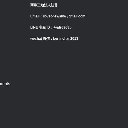
兩岸三地法人註冊
Email：iloveonewsky@gmail.com
LINE 客服 ID：@afr0903b
wechat 微信：berlinchan2013
ments