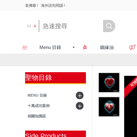
老佛爺 /
海外請先閱讀 /
All
Menu 目錄
姻緣油
聖物目錄
可預
MENU 目錄
十萬成功案例
相關知識區
Side Products