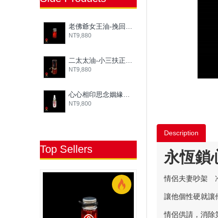
老佛爺女王油-挽回感情|老佛爺姻緣油
NT9,880
二太太油-小三扶正專用|老佛爺姻緣油
NT9,880
心心相印思念姻緣油|老佛爺姻緣油
NT9,800
Description
Top Sellers
永恆鎖
情侶夫妻吵架 
讓他個性硬就讓
情侶供請，消除