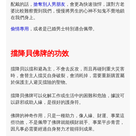
配戴的話，
搶奪別人男朋友
，會更為快速強悍，讓對方老
婆比較難察覺到我們，慢慢將男生的心神不知鬼不覺地鎖
在我們身上。
偷情專用
，或者是已婚男士特別適合佩帶。
擋降貝佛牌的功效
擋降貝以擋和避為主，不會去反攻，而且再碰到重大災害
時，會替主人擋災自身破裂，會消耗掉，需要重新購置屬
於保護主人避災擋險的聖物。
擋降貝佛牌可以化解工作或生活中的困難和危險，據說可
以辟邪或助人緣，是很好的護身符。
佛牌的神奇作用，只是一種助力，像人緣、財運、事業這
些功效，不是佩帶了佛牌就能橫財就手、事業平步青雲，
因凡事必需要經過自身努力才能得到成果。