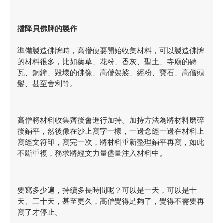
擋降貝佛牌的製作
準備製造佛牌時，高僧便要開始收集材料，可以製造佛牌
的材料很多，比如藥草、花粉、香灰、聖土、寺廟的磚
瓦、銅鐘、毀壞的佛像、高僧袈裟、經粉、寶石、高僧頭
髮、甚至舍利等。
高僧將材料收集齊後會進行加持。加持方法為將材料磨碎
後鋪平，然後像在沙上寫字一樣，一邊念經一邊在材料上
寫經文符印，寫完一次，將材料重新整理鋪平再寫，如此
不斷重複，務求將經文力量儘量注入材料中。
要寫多少遍，持續多長時間呢？可以是一天，可以是十
天、三十天，甚至更久，高僧覺得足夠了，覺得不需要再
寫了才停止。