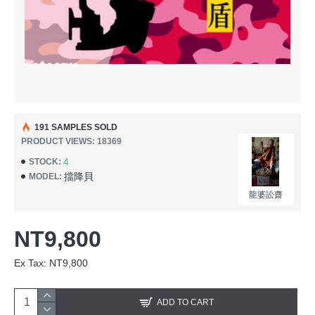
191 SAMPLES SOLD
PRODUCT VIEWS: 18369
4
STOCK:
擋降貝
MODEL:
龍婆訟齋
NT9,800
Ex Tax: NT9,800
ADD TO CART