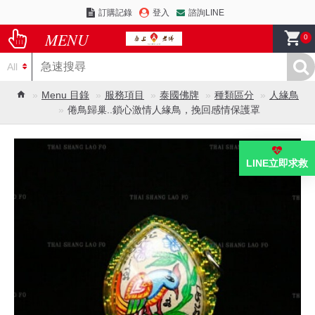
訂購記錄
登入
諮詢LINE
0
All
Menu 目錄
服務項目
泰國佛牌
種類區分
人緣鳥
倦鳥歸巢..鎖心激情人緣鳥，挽回感情保護罩
LINE立即求救