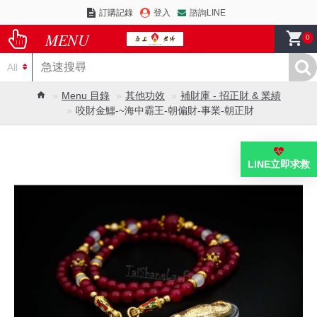
訂購記錄
登入
諮詢LINE
0
All
Menu 目錄
其他功效
補財庫 - 招正財 & 業績
咬財金鱷-~海中霸王-朝偏財-事業-朝正財
LINE立即求救