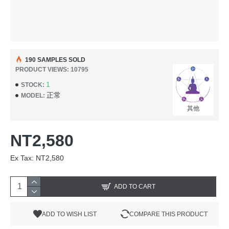
190 SAMPLES SOLD
PRODUCT VIEWS: 10795
1
STOCK:
正常
MODEL:
其他
NT2,580
Ex Tax: NT2,580
ADD TO CART
ADD TO WISH LIST
COMPARE THIS PRODUCT