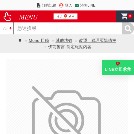
訂購記錄
登入
諮詢LINE
0
All
Menu 目錄
其他功效
改運 - 處理冤親債主
佛前誓言-制定報應內容
NEW
LINE立即求救