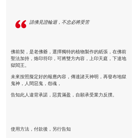
請佛見證輪迴，不忠必將受苦
佛前契，是老佛爺，選擇獨特的植物製作的紙張，在佛前
聖法加持，烙印符印，可將雙方內容，上印天庭，下達地
獄閻王。
未來按照擬定好的報應內容，傳達諸天神明，再發布地獄
鬼神，人間惡鬼，怨魂，
告知此人違背承諾，惡貫滿盈，自願承受業力反撲。
使用方法，付款後，另行告知