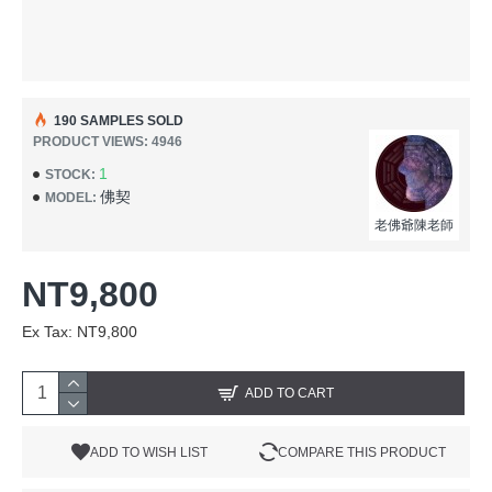
190 SAMPLES SOLD
PRODUCT VIEWS: 4946
1
STOCK:
佛契
MODEL:
老佛爺陳老師
NT9,800
Ex Tax: NT9,800
ADD TO CART
ADD TO WISH LIST
COMPARE THIS PRODUCT