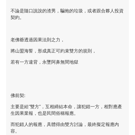
不論是隨口說說的渣男，騙炮的垃圾，或者跟合夥人投資
契約。
老佛爺透過因果法則之力，
將山盟海誓，形成真正可約束雙方的規則，
若有一方違背，永墜阿鼻無間地獄
佛前契:
主要是給"雙方"，互相締結本命，讓犯錯一方，相對應產
生因果業報，也是民間俗稱報應。
而犯錯人的報應，具體得由雙方討論，最終擬定報應內
容。