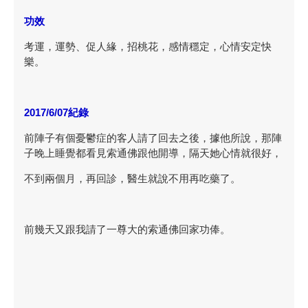
功效
考運，運勢、促人緣，招桃花，感情穩定，心情安定快
樂。
2017/6/07紀錄
前陣子有個憂鬱症的客人請了回去之後，據他所說，那陣
子晚上睡覺都看見索通佛跟他開導，隔天她心情就很好，
不到兩個月，再回診，醫生就說不用再吃藥了。
前幾天又跟我請了一尊大的索通佛回家功俸。