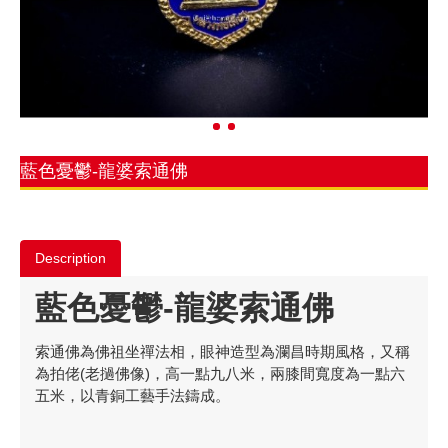
藍色憂鬱-龍婆索通佛
Description
藍色憂鬱-龍婆索通佛
索通佛為佛祖坐禪法相，眼神造型為瀾昌時期風格，又稱
為拍佬(老撾佛像)，高一點九八米，兩膝間寬度為一點六
五米，以青銅工藝手法鑄成。