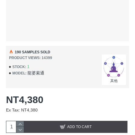
190 SAMPLES SOLD
PRODUCT VIEWS: 14399
1
STOCK:
龍婆索通
MODEL:
其他
NT4,380
Ex Tax: NT4,380
ADD TO CART