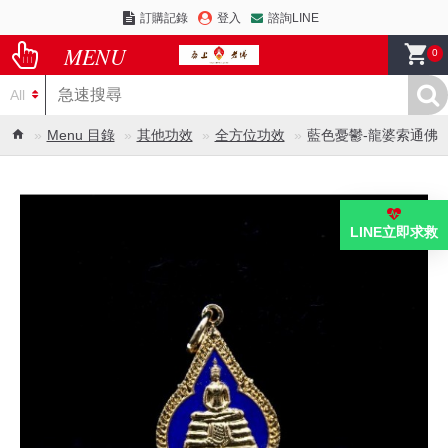
訂購記錄
登入
諮詢LINE
0
All
Menu 目錄
其他功效
全方位功效
藍色憂鬱-龍婆索通佛
LINE立即求救