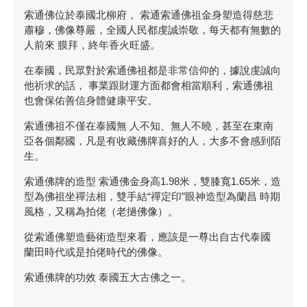
索通佛位於泰國北柳府， 索通索通佛祖金身塑造得慈悲
肅穆，佛像尊嚴，全國人民都虔誠崇敬，每天都有無數的
人前來 膜拜，終年香火旺盛。
在泰國，民眾對於索通佛祖都是非常信仰的，據說虔誠向
他祈求的話， 事業跟財運方面都會相當順利，索通佛祖
也會保佑善信身體健康平安。
索通佛祖不僅在泰國無 人不知、無人不曉，甚至在東南
亞各個鄰國，凡是有收藏佛牌喜好的人，大多不會感到陌
生。
索通佛牌的造型 索通佛金身高1.98米，雙膝寬1.65米，造
型為佛祖坐禪法相，雙手結“禪定印”眼神造型為蘭昌 時期
風格，又稱為拍佬（老撾佛像）。
從索通佛塑造藝術造型來看，應該是一尊出自古代泰國
蘭田時代或是拍佬時代的佛像。
索通佛牌的功效 泰國五大古佛之一。